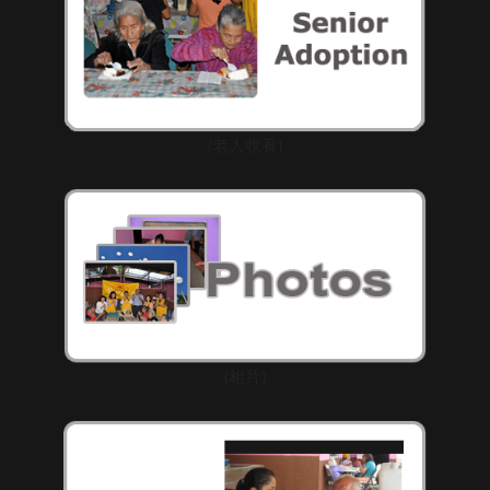
(老人收養)
(相片)