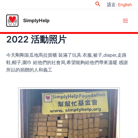
Search
Skip
語言
:
English
to
content
SimplyHelp
Main
2022 活動照片
Men
今天剛剛裝瓜地馬拉貨櫃 裝滿了玩具.衣服,被子,diaper,走路
鞋,帽子,圍巾 給他們的社會局,希望能夠給他們帶來溫暖 感謝
所以的捐贈的人和義工