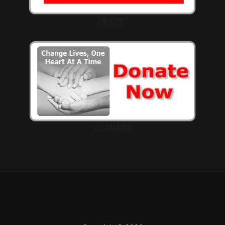
(愛心獎)
(立即捐款)