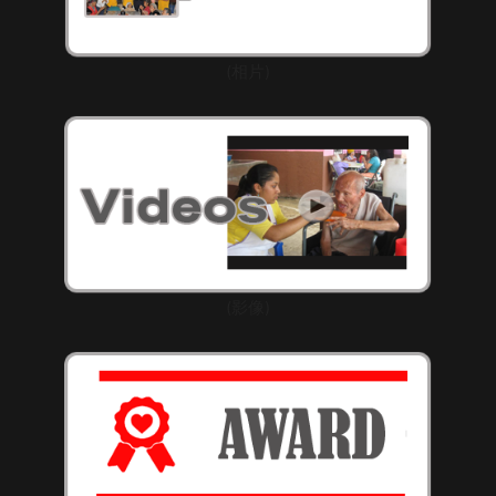
(相片)
(影像)