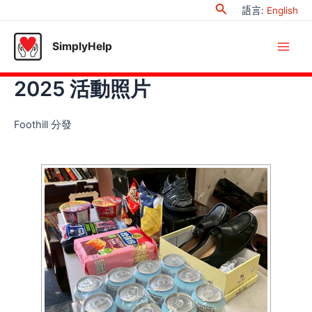
Search
Skip
語言
:
English
to
content
SimplyHelp
Main
2025 活動照片
Men
Foothill 分發