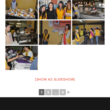
[SHOW AS SLIDESHOW]
1
2
...
6
►