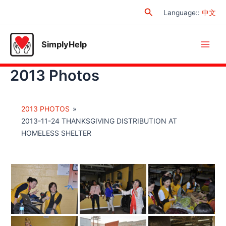
Skip
Search
Language:
:
中文
to
content
SimplyHelp
Main
2013 Photos
Men
2013 PHOTOS
»
2013-11-24 THANKSGIVING DISTRIBUTION AT
HOMELESS SHELTER