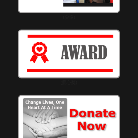
(影像)
(愛心獎)