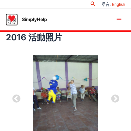
Search
Skip
語言
:
English
to
content
SimplyHelp
Main
2016 活動照片
Men