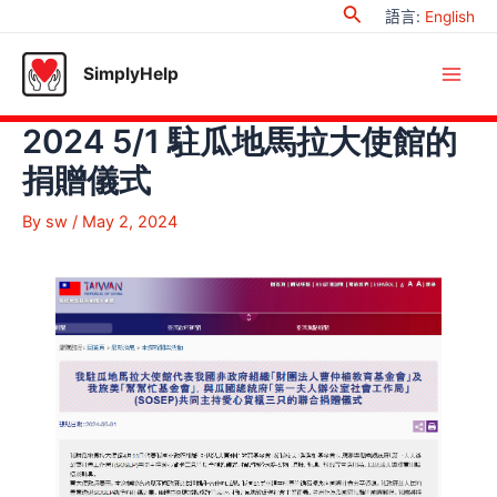
Search
Skip
語言
:
English
to
content
SimplyHelp
Main
2024 5/1 駐瓜地馬拉大使館的
Men
捐贈儀式
By
sw
/
May 2, 2024