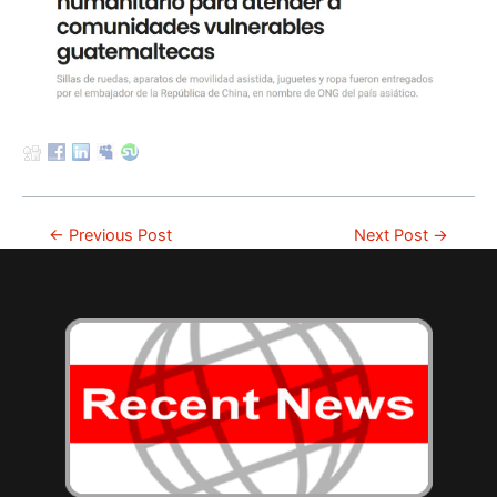
Post
←
Previous Post
Next Post
→
navigation