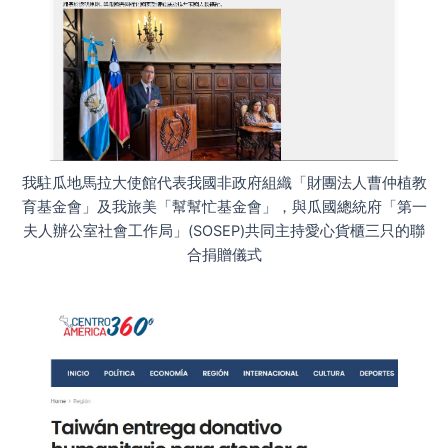
我駐瓜地馬拉大使館代表我國非政府組織「財團法人曹仲植教
育基金會」及我旅美「幫幫忙基金會」，與瓜國總統府「第一
夫人辦公室社會工作局」(SOSEP)共同主持愛心貨櫃三只的聯
合捐贈儀式