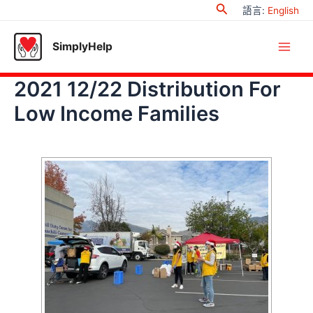
Search
Skip
語言
:
English
to
content
SimplyHelp
Main
2021 12/22 Distribution For
Men
Low Income Families