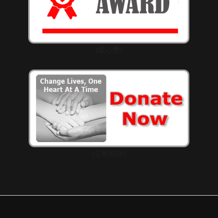
(愛心獎)
(立即捐款)