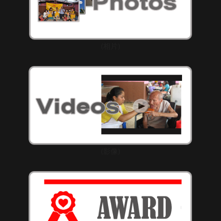
(相片)
(影像)