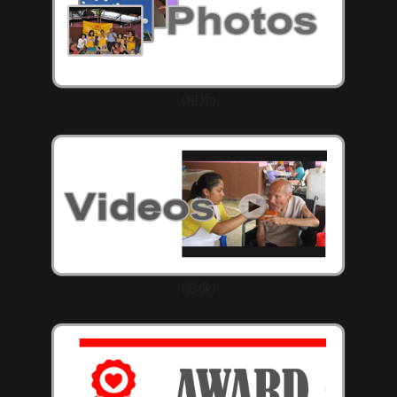
(相片)
(影像)