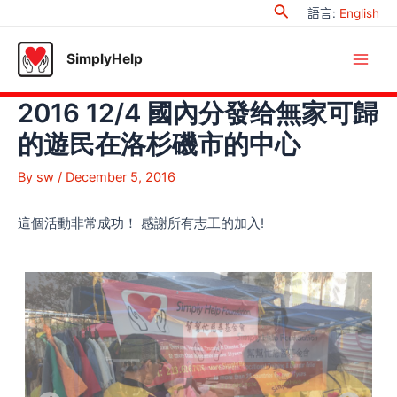
Search
Skip
語言
:
English
to
content
SimplyHelp
Main
2016 12/4 國內分發给無家可歸
Men
的遊民在洛杉磯市的中心
By
sw
/
December 5, 2016
這個活動非常成功！ 感謝所有志工的加入!