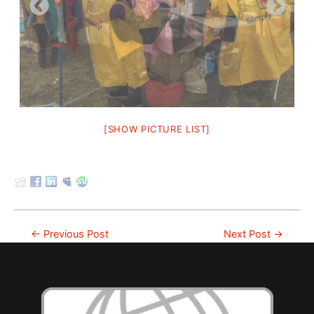
[SHOW PICTURE LIST]
Post
←
Previous Post
Next Post
→
navigation