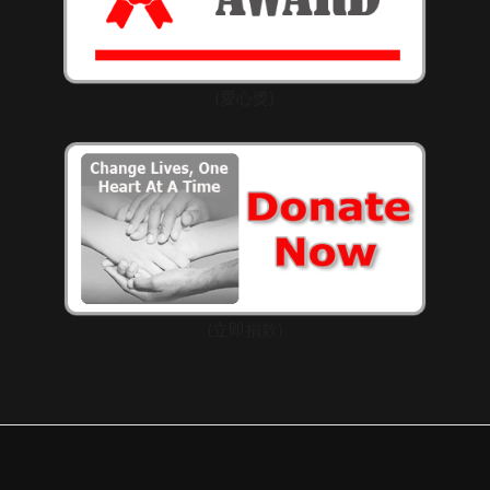
(愛心獎)
(立即捐款)