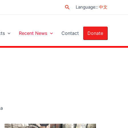
Search
Language:
:
中文
cts
Recent News
Contact
Donate
a