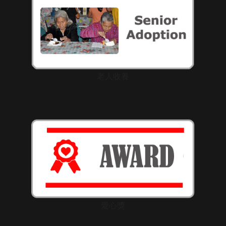
老人收養
愛心獎